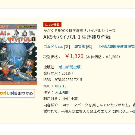
Luppy掲載
かがくるBOOK 科学漫画サバイバルシリーズ
AIのサバイバル 1 生き残り作戦
ゴムドリco.
[文]
韓賢東
[絵]
〔HANA韓国語教育研
￥1,320
税込価格：
（本体価格：￥1,200）
出版社：
朝日新聞出版
発行年月：2018-7
ISBN：9784023317215
NDC：
007.13
件名：
人工知能
利用対象： 小中 小高
内容紹介： AIテーマパークを楽しんでいたジオたち。
誘われて、一般人は立ち入り禁止のエリアに閉じ込... →