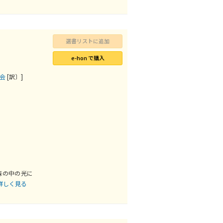
選書リストに追加
e-hon で購入
究会
[訳〕]
森の中の光に
詳しく見る