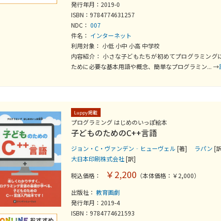
発行年月：2019-0
ISBN：9784774631257
NDC：
007
件名：
インターネット
利用対象： 小低 小中 小高 中学校
内容紹介： 小さな子どもたちが初めてプログラミング
ために必要な基本用語や概念、簡単なプログラミン... →
Luppy掲載
プログラミング はじめのいっぽ絵本
子どものためのC++言語
ジョン・C・ヴァンデン‐ヒューヴェル
[著]
ラパン
[訳
大日本印刷株式会社
[訳]
￥2,200
税込価格：
（本体価格：￥2,000）
出版社：
教育画劇
発行年月：2019-4
ISBN：9784774621593