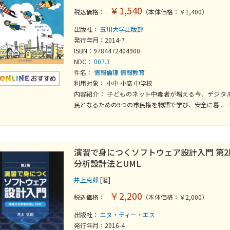
￥1,540
税込価格：
（本体価格：￥1,400）
出版社：
玉川大学出版部
発行年月：2014-7
ISBN：9784472404900
NDC：
007.3
件名：
情報倫理
情報教育
利用対象： 小中 小高 中学校
内容紹介： 子どものネット中毒者が増える今、デジタ
民となるための9つの市民権を物語で学び、安全に暮... 
演習で身につくソフトウェア設計入門 第2
分析設計法とUML
井上克郎
[著]
￥2,200
税込価格：
（本体価格：￥2,000）
出版社：
エヌ・ティー・エス
発行年月：2016-4