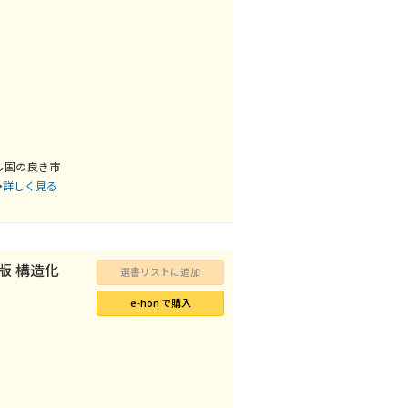
ル国の良き市
→
詳しく見る
版 構造化
選書リストに追加
e-hon で購入