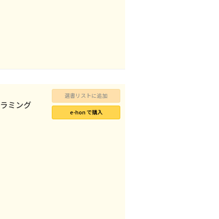
選書リストに追加
ラミング
e-hon で購入