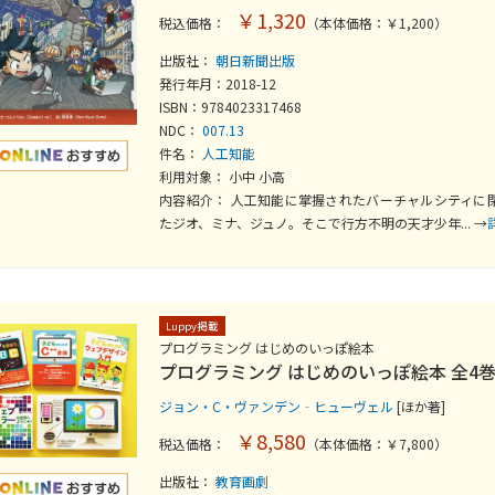
￥1,320
税込価格：
（本体価格：￥1,200）
出版社：
朝日新聞出版
発行年月：2018-12
ISBN：9784023317468
NDC：
007.13
件名：
人工知能
利用対象： 小中 小高
内容紹介： 人工知能に掌握されたバーチャルシティに
たジオ、ミナ、ジュノ。そこで行方不明の天才少年... →
Luppy掲載
プログラミング はじめのいっぽ絵本
プログラミング はじめのいっぽ絵本 全4
ジョン・C・ヴァンデン‐ヒューヴェル
[ほか著]
￥8,580
税込価格：
（本体価格：￥7,800）
出版社：
教育画劇