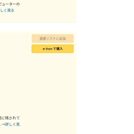
ピューターの
しく見る
選書リストに追加
e-hon で購入
間に残されて
 →
詳しく見