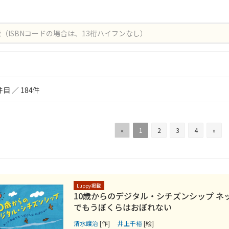
0件目 ／ 184件
«
1
2
3
4
»
Luppy掲載
10歳からのデジタル・シチズンシップ ネ
でもうぼくらはおぼれない
清水讓治
[作]
井上千裕
[絵]