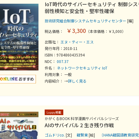
IoT時代のサイバーセキュリティ 制御シ
弱性検知と安全性・堅牢性確保
技術研究組合制御システムセキュリティセンター
[編]
￥3,300
税込価格：
（本体価格：￥3,000）
出版社：
エヌ・ティー・エス
発行年月：2018-11
ISBN：9784860435394
NDC：
007.37
件名：
ネットワークセキュリティ
IoT
利用対象： 一般
内容紹介： →
詳しく見る
Luppy掲載
かがくるBOOK 科学漫画サバイバルシリーズ
AIのサバイバル 2 生き残り作戦
ゴムドリco.
[文]
韓賢東
[絵]
〔HANA韓国語教育研