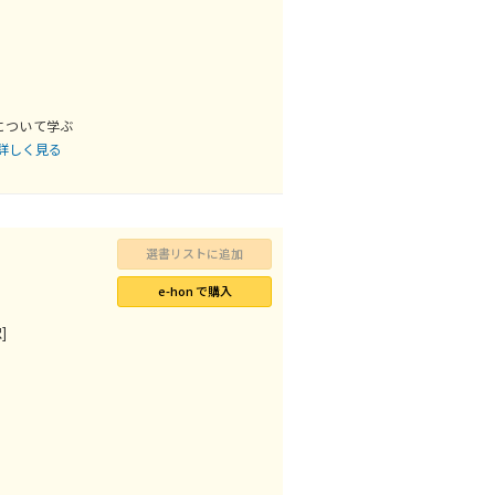
について学ぶ
詳しく見る
選書リストに追加
e-hon で購入
]