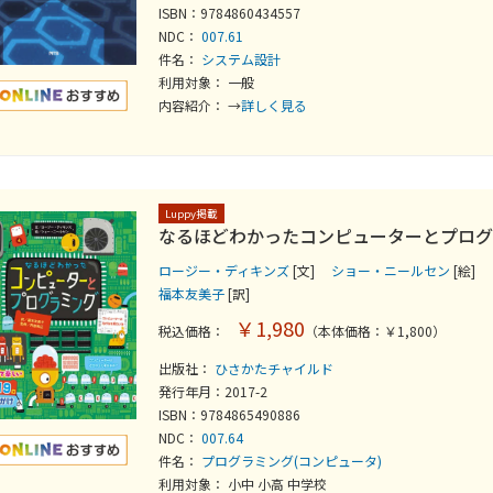
ISBN：9784860434557
NDC：
007.61
件名：
システム設計
利用対象： 一般
内容紹介： →
詳しく見る
Luppy掲載
なるほどわかったコンピューターとプログ
ロージー・ディキンズ
[文]
ショー・ニールセン
[絵]
福本友美子
[訳]
￥1,980
税込価格：
（本体価格：￥1,800）
出版社：
ひさかたチャイルド
発行年月：2017-2
ISBN：9784865490886
NDC：
007.64
件名：
プログラミング(コンピュータ)
利用対象： 小中 小高 中学校