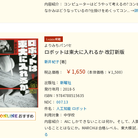
内容紹介： コンピューターはどうやって考えるの?コン
なかみはどうなっているの?仕掛けをめくってコン... →
詳
Luppy掲載
よりみちパン!セ
ロボットは東大に入れるか 改訂新版
新井紀子
[著]
￥1,650
税込価格：
（本体価格：￥1,500）
出版社：
新曜社
発行年月：2018-5
ISBN：9784788515635
NDC：
007.13
件名：
人工知能
ロボット
利用対象： 中学校
内容紹介： AIにしかできないことは何か。そして、人
いることとはなにか。MARCHは合格レベル、東大模試...
る