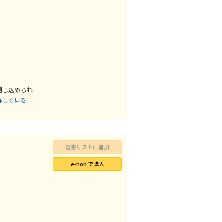
閉じ込められ
詳しく見る
選書リストに追加
e-hon で購入
巻