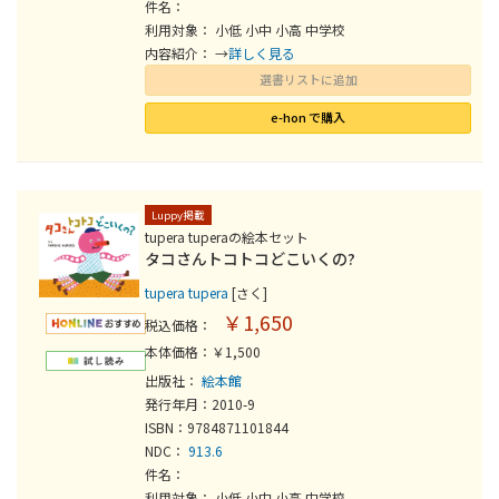
件名：
利用対象： 小低 小中 小高 中学校
内容紹介： →
詳しく見る
選書リストに追加
e-hon で購入
Luppy掲載
tupera tuperaの絵本セット
タコさんトコトコどこいくの?
tupera tupera
[さく]
￥1,650
税込価格：
本体価格：￥1,500
出版社：
絵本館
発行年月：2010-9
ISBN：9784871101844
NDC：
913.6
件名：
利用対象： 小低 小中 小高 中学校