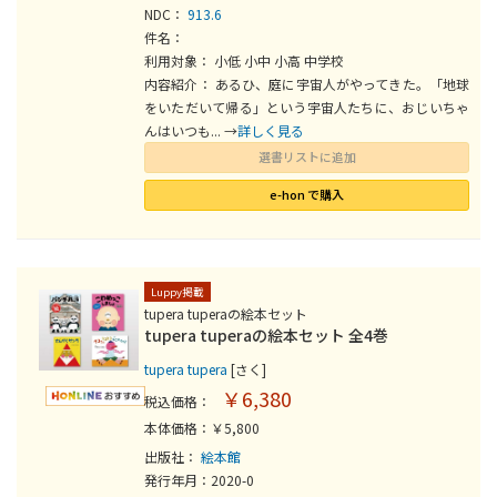
NDC：
913.6
件名：
利用対象： 小低 小中 小高 中学校
内容紹介： あるひ、庭に宇宙人がやってきた。「地球
をいただいて帰る」という宇宙人たちに、おじいちゃ
んはいつも... →
詳しく見る
選書リストに追加
e-hon で購入
Luppy掲載
tupera tuperaの絵本セット
tupera tuperaの絵本セット 全4巻
tupera tupera
[さく]
￥6,380
税込価格：
本体価格：￥5,800
出版社：
絵本館
発行年月：2020-0