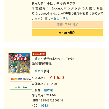
利用対象： 小低 小中 小高 中学校
内容紹介： &ldquo;パンダ以外の入店はお断
り!&rdquo;そんなパンダ専用の銭湯があるのを知って
いますか?実... →
詳しく見る
選書リストに追加
e-hon で購入
Luppy掲載
広瀬克也妖怪絵本セット（増補）
妖怪交通安全
広瀬克也
[作]
￥1,650
税込価格：
本体価格：￥1,500
出版社：
絵本館
発行年月：2014-6
ISBN：9784871100946
NDC：
913.6