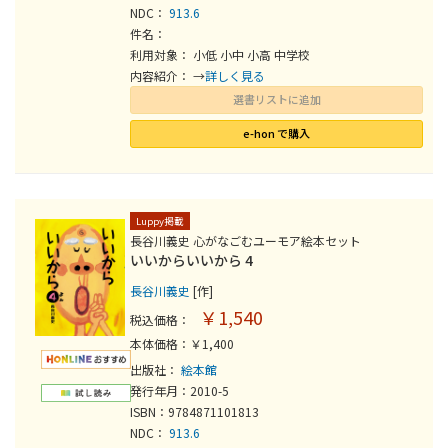
NDC：
913.6
件名：
利用対象： 小低 小中 小高 中学校
内容紹介： →
詳しく見る
選書リストに追加
e-hon で購入
Luppy掲載
長谷川義史 心がなごむユーモア絵本セット
いいからいいから 4
長谷川義史
[作]
￥1,540
税込価格：
本体価格：￥1,400
出版社：
絵本館
発行年月：2010-5
ISBN：9784871101813
NDC：
913.6