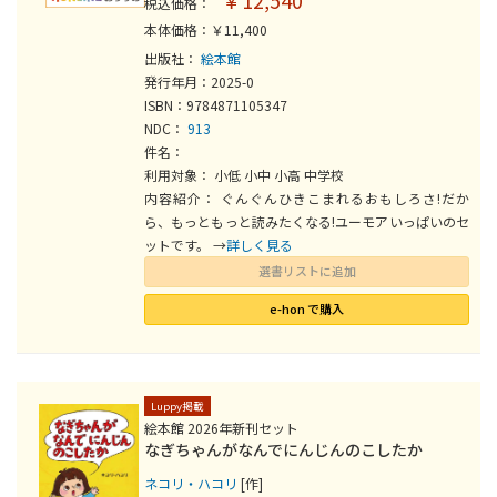
￥12,540
税込価格：
本体価格：￥11,400
出版社：
絵本館
発行年月：2025-0
ISBN：9784871105347
NDC：
913
件名：
利用対象： 小低 小中 小高 中学校
内容紹介： ぐんぐんひきこまれるおもしろさ!だか
ら、もっともっと読みたくなる!ユーモアいっぱいのセ
ットです。 →
詳しく見る
選書リストに追加
e-hon で購入
Luppy掲載
絵本館 2026年新刊セット
なぎちゃんがなんでにんじんのこしたか
ネコリ・ハコリ
[作]