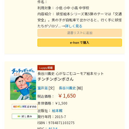
件名：
利用対象： 小低 小中 小高 中学校
内容紹介： 妖怪絵本シリーズ第5弾のテーマは「交通
安全」。男の子が自転車で出かけると、行く手に妖怪
たちがゾロゾ... →
詳しく見る
選書リストに追加
e-hon で購入
Luppy掲載
長谷川義史 心がなごむユーモア絵本セット
チンチンボンボさん
室井滋
[文]
長谷川義史
[絵]
￥1,650
税込価格：
本体価格：￥1,500
出版社：
絵本館
発行年月：2015-7
ISBN：9784871103275
NDC：
913.6