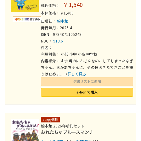
￥1,540
税込価格：
本体価格：￥1,400
出版社：
絵本館
発行年月：2025-4
ISBN：9784871105248
NDC：
913.6
件名：
利用対象： 小低 小中 小高 中学校
内容紹介： お弁当のにんじんをのこしてしまったなぎ
ちゃん。おかあちゃんに、その日おきたできごとを語
りはじめま... →
詳しく見る
選書リストに追加
e-hon で購入
Luppy掲載
絵本館 2026年新刊セット
おれたちゃブルースマン♪