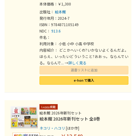
本体価格：￥1,300
出版社：
絵本館
発行年月：2024-7
ISBN：9784871105149
NDC：
913.6
件名：
利用対象： 小低 小中 小高 中学校
内容紹介： どこかへいくの?いかないよくるんだよ。
ほらえ、いったいどういうこと?おおっ。ならんでい
る。ならんで... →
詳しく見る
選書リストに追加
e-hon で購入
Luppy掲載
絵本館 2026年新刊セット
絵本館 2026年新刊セット 全8巻
ネコリ・ハコリ
[ほか作]