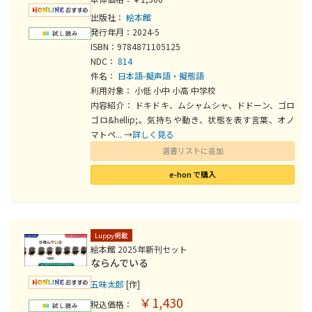
出版社：
絵本館
発行年月：2024-5
ISBN：9784871105125
NDC：
814
件名：
日本語-擬声語・擬態語
利用対象： 小低 小中 小高 中学校
内容紹介： ドキドキ、ムシャムシャ、ドドーン、ゴロ
ゴロ&hellip;。気持ちや動き、状態を表す言葉、オノ
マトペ... →
詳しく見る
選書リストに追加
e-hon で購入
Luppy掲載
絵本館 2025年新刊セット
ならんでいる
五味太郎
[作]
￥1,430
税込価格：