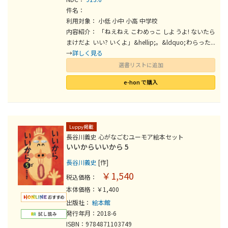
件名：
利用対象： 小低 小中 小高 中学校
内容紹介： 「ねえねえ こわめっこ しようよ! ないたら
まけだよ いい? いくよ」&hellip;。&ldquo;わらった...
→
詳しく見る
選書リストに追加
e-hon で購入
Luppy掲載
長谷川義史 心がなごむユーモア絵本セット
いいからいいから 5
長谷川義史
[作]
￥1,540
税込価格：
本体価格：￥1,400
出版社：
絵本館
発行年月：2018-6
ISBN：9784871103749