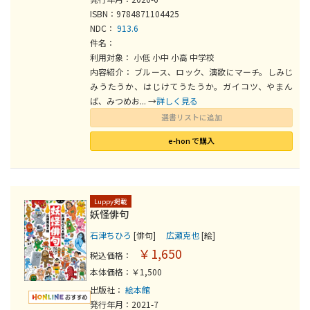
ISBN：9784871104425
NDC：
913.6
件名：
利用対象： 小低 小中 小高 中学校
内容紹介： ブルース、ロック、演歌にマーチ。しみじ
みうたうか、はじけてうたうか。ガイコツ、やまん
ば、みつめお... →
詳しく見る
選書リストに追加
e-hon で購入
Luppy掲載
妖怪俳句
石津ちひろ
[俳句]
広瀬克也
[絵]
￥1,650
税込価格：
本体価格：￥1,500
出版社：
絵本館
発行年月：2021-7