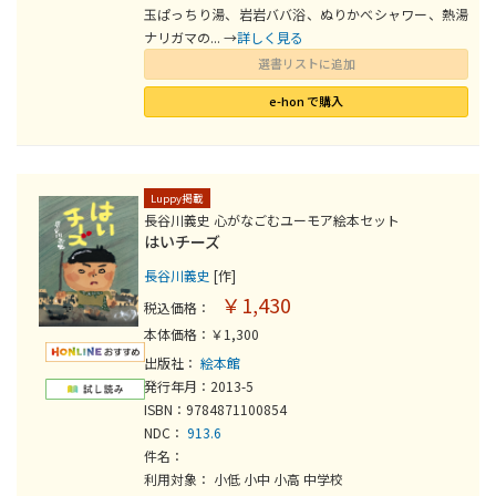
玉ぱっちり湯、岩岩ババ浴、ぬりかべシャワー、熱湯
ナリガマの... →
詳しく見る
選書リストに追加
e-hon で購入
Luppy掲載
長谷川義史 心がなごむユーモア絵本セット
はいチーズ
長谷川義史
[作]
￥1,430
税込価格：
本体価格：￥1,300
出版社：
絵本館
発行年月：2013-5
ISBN：9784871100854
NDC：
913.6
件名：
利用対象： 小低 小中 小高 中学校