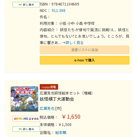
ISBN：9784871104609
NDC：
911.368
件名：
利用対象： 小低 小中 小高 中学校
内容紹介： 妖怪たちが俳句で風流に挑戦!え、妖怪と
俳句、とんでもない?とお思いでしょう。ところが、見
事に響きあ... →
詳しく見る
選書リストに追加
e-hon で購入
Luppy掲載
広瀬克也妖怪絵本セット（増補）
妖怪横丁大運動会
広瀬克也
[作]
￥1,650
税込価格：
本体価格：￥1,500
出版社：
絵本館