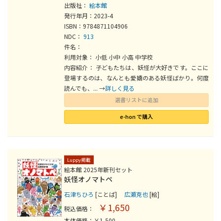
出版社：
絵本館
発行年月：2023-4
ISBN：9784871104906
NDC：
913
件名：
利用対象： 小低 小中 小高 中学校
内容紹介： 子どもたちは、妖怪が大好きです。ここに
登場するのは、なんとも愛嬌のある妖怪ばかり。何度
読んでも、... →
詳しく見る
選書リストに追加
e-hon で購入
Luppy掲載
絵本館 2025年新刊セット
妖怪オノマトペ
石津ちひろ
[ことば]
広瀬克也
[絵]
￥1,650
税込価格：
本体価格：￥1,500