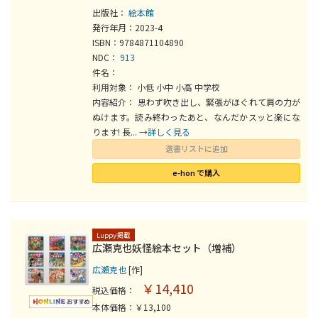
出版社：
絵本館
発行年月：2023-4
ISBN：9784871104890
NDC：
913
件名：
利用対象： 小低 小中 小高 中学校
内容紹介： 思わず吹き出し、緊張がほぐれて肩の力が
ぬけます。読み終わったあと、なんだかスッと楽にな
ります! 長... →
詳しく見る
選書リストに追加
e-hon で購入
Luppy掲載
広瀬克也妖怪絵本セット（増補）
広瀬克也
[作]
￥14,410
税込価格：
本体価格：￥13,100