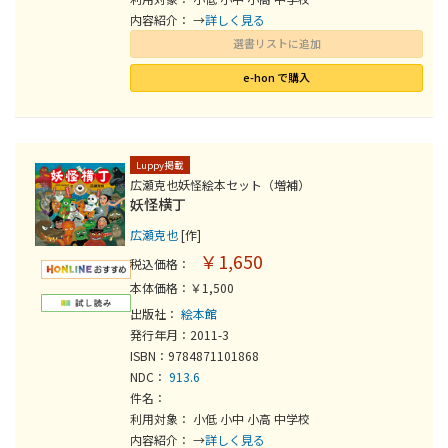
内容紹介： →
詳しく見る
選書リストに追加
e-hon で購入
Luppy掲載
広瀬克也妖怪絵本セット（増補）
妖怪横丁
広瀬克也
[作]
￥1,650
税込価格：
本体価格：￥1,500
出版社：
絵本館
発行年月：2011-3
ISBN：9784871101868
NDC：
913.6
件名：
利用対象： 小低 小中 小高 中学校
内容紹介： →
詳しく見る