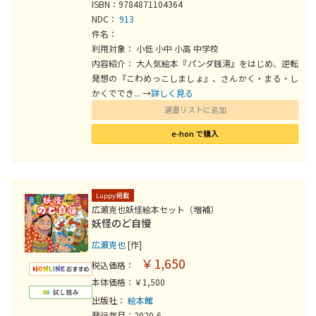
ISBN：9784871104364
NDC：
913
件名：
利用対象： 小低 小中 小高 中学校
内容紹介： 大人気絵本『パンダ銭湯』をはじめ、逆転
発想の『こわめっこしましょ』、さんかく・まる・し
かくででき... →
詳しく見る
選書リストに追加
e-hon で購入
Luppy掲載
広瀬克也妖怪絵本セット（増補）
妖怪のど自慢
広瀬克也
[作]
￥1,650
税込価格：
本体価格：￥1,500
出版社：
絵本館
発行年月：2020-6