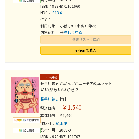
ISBN：9784871101660
NDC：
913.6
件名：
利用対象： 小低 小中 小高 中学校
内容紹介： →
詳しく見る
選書リストに追加
e-hon で購入
Luppy掲載
長谷川義史 心がなごむユーモア絵本セット
いいからいいから 3
長谷川義史
[作]
￥1,540
税込価格：
本体価格：￥1,400
出版社：
絵本館
発行年月：2008-9
ISBN：9784871101707