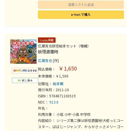
選書リストに追加
e-hon で購入
Luppy掲載
広瀬克也妖怪絵本セット（増補）
妖怪遊園地
広瀬克也
[作]
￥1,650
税込価格：
本体価格：￥1,500
出版社：
絵本館
発行年月：2011-10
ISBN：9784871100519
NDC：
913.6
件名：
利用対象： 小低 小中 小高 中学校
内容紹介： シリーズ第二弾は妖怪遊園地!大蛇っとコー
スター、ばばじージャンプ、からかさっさメリーゴー