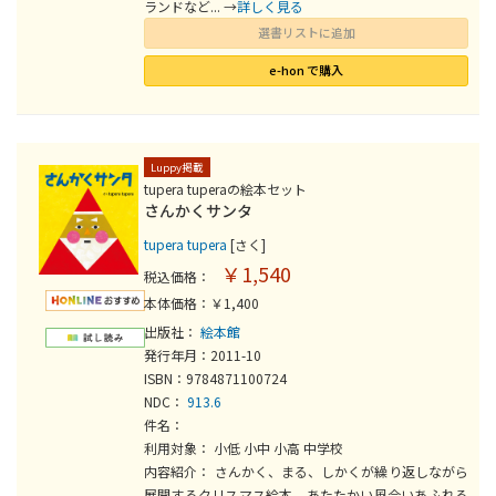
ランドなど... →
詳しく見る
選書リストに追加
e-hon で購入
Luppy掲載
tupera tuperaの絵本セット
さんかくサンタ
tupera tupera
[さく]
￥1,540
税込価格：
本体価格：￥1,400
出版社：
絵本館
発行年月：2011-10
ISBN：9784871100724
NDC：
913.6
件名：
利用対象： 小低 小中 小高 中学校
内容紹介： さんかく、まる、しかくが繰り返しながら
展開するクリスマス絵本。あたたかい風合いあふれる