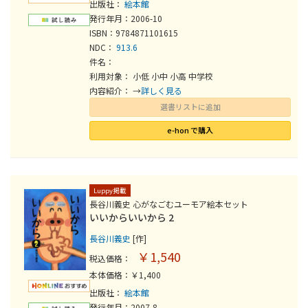
出版社：
絵本館
発行年月：2006-10
ISBN：9784871101615
NDC：
913.6
件名：
利用対象： 小低 小中 小高 中学校
内容紹介： →
詳しく見る
選書リストに追加
e-hon で購入
Luppy掲載
長谷川義史 心がなごむユーモア絵本セット
いいからいいから 2
長谷川義史
[作]
￥1,540
税込価格：
本体価格：￥1,400
出版社：
絵本館
発行年月：2007-8