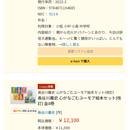
発行年月：2022-2
ISBN：9784871104685
NDC：
913.6
件名：
利用対象： 小低 小中 小高 中学校
内容紹介： 朝から花火がパパーンとあがり、今日は妖
怪大運動会。え～っ!と驚く競技がいっぱい。とんでも
ない障害物... →
詳しく見る
選書リストに追加
e-hon で購入
Luppy掲載
長谷川義史 心がなごむユーモア絵本セット(改訂)
長谷川義史 心がなごむユーモア絵本セット(改
訂) 全8巻
長谷川義史
[作]
￥12,100
税込価格：
本体価格：￥11,000