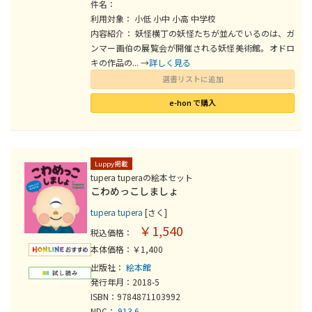
件名：
利用対象： 小低 小中 小高 中学校
内容紹介： 妖怪横丁の妖怪たちが並んでいるのは、ガ
ンマー画伯の展覧会が開催される妖怪美術館。オドロ
キの作品の... →
詳しく見る
選書リストに追加
e-hon で購入
Luppy掲載
tupera tuperaの絵本セット
こわめっこしましょ
tupera tupera
[さく]
￥1,540
税込価格：
本体価格：￥1,400
出版社：
絵本館
発行年月：2018-5
ISBN：9784871103992
NDC：
913.6