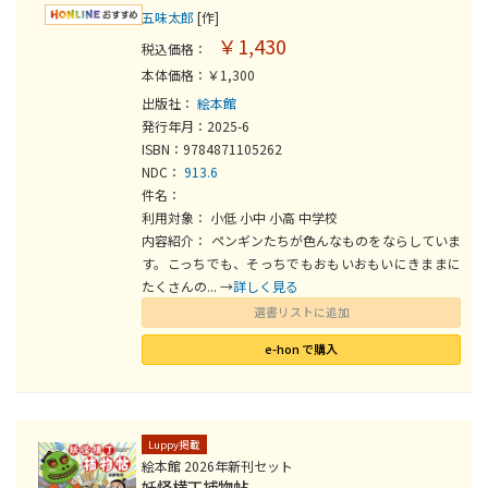
五味太郎
[作]
￥1,430
税込価格：
本体価格：￥1,300
出版社：
絵本館
発行年月：2025-6
ISBN：9784871105262
NDC：
913.6
件名：
利用対象： 小低 小中 小高 中学校
内容紹介： ペンギンたちが色んなものをならしていま
す。こっちでも、そっちでもおもいおもいにきままに
たくさんの... →
詳しく見る
選書リストに追加
e-hon で購入
Luppy掲載
絵本館 2026年新刊セット
妖怪横丁捕物帖