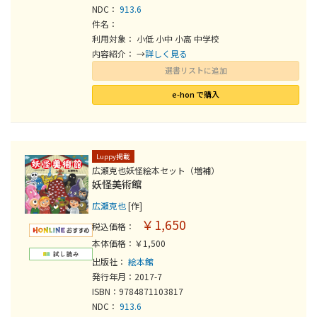
NDC：
913.6
件名：
利用対象： 小低 小中 小高 中学校
内容紹介： →
詳しく見る
選書リストに追加
e-hon で購入
Luppy掲載
広瀬克也妖怪絵本セット（増補）
妖怪美術館
広瀬克也
[作]
￥1,650
税込価格：
本体価格：￥1,500
出版社：
絵本館
発行年月：2017-7
ISBN：9784871103817
NDC：
913.6