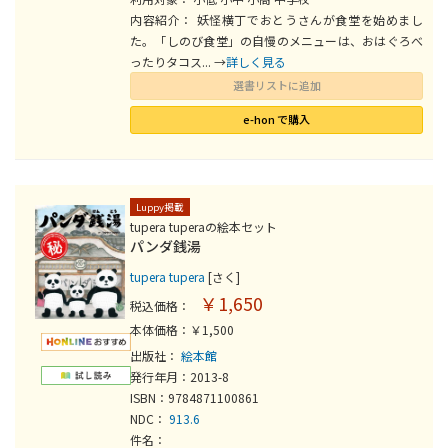
内容紹介： 妖怪横丁でおとうさんが食堂を始めまし
た。「しのび食堂」の自慢のメニューは、おはぐろべ
ったりタコス... →
詳しく見る
選書リストに追加
e-hon で購入
Luppy掲載
tupera tuperaの絵本セット
パンダ銭湯
tupera tupera
[さく]
￥1,650
税込価格：
本体価格：￥1,500
出版社：
絵本館
発行年月：2013-8
ISBN：9784871100861
NDC：
913.6
件名：