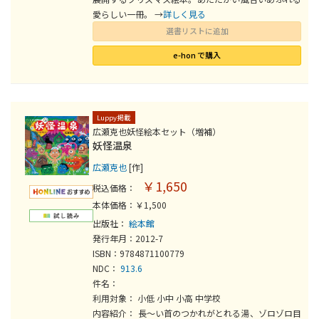
愛らしい一冊。 →
詳しく見る
選書リストに追加
e-hon で購入
Luppy掲載
広瀬克也妖怪絵本セット（増補）
妖怪温泉
広瀬克也
[作]
￥1,650
税込価格：
本体価格：￥1,500
出版社：
絵本館
発行年月：2012-7
ISBN：9784871100779
NDC：
913.6
件名：
利用対象： 小低 小中 小高 中学校
内容紹介： 長～い首のつかれがとれる湯、ゾロゾロ目