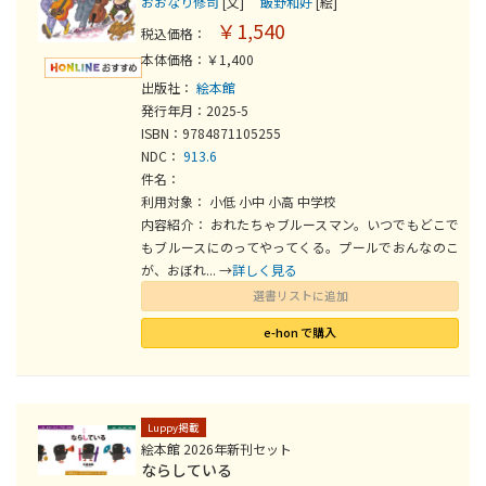
おおなり修司
[文]
飯野和好
[絵]
￥1,540
税込価格：
本体価格：￥1,400
出版社：
絵本館
発行年月：2025-5
ISBN：9784871105255
NDC：
913.6
件名：
利用対象： 小低 小中 小高 中学校
内容紹介： おれたちゃブルースマン。いつでもどこで
もブルースにのってやってくる。プールでおんなのこ
が、おぼれ... →
詳しく見る
選書リストに追加
e-hon で購入
Luppy掲載
絵本館 2026年新刊セット
ならしている