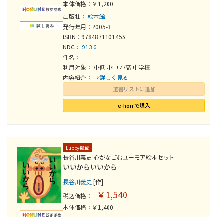
本体価格：￥1,200
出版社：
絵本館
発行年月：2005-3
ISBN：9784871101455
NDC：
913.6
件名：
利用対象： 小低 小中 小高 中学校
内容紹介： →
詳しく見る
選書リストに追加
e-hon で購入
Luppy掲載
長谷川義史 心がなごむユーモア絵本セット
いいからいいから
長谷川義史
[作]
￥1,540
税込価格：
本体価格：￥1,400