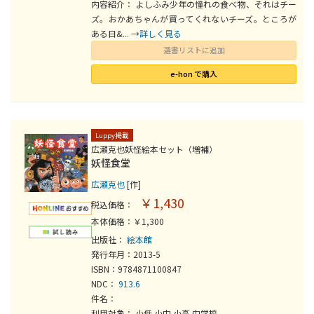
内容紹介： よしふみ少年の憧れの食べ物、それはチー
ズ。おかあちゃんが買ってくれないチーズ。ところが
ある日&... →
詳しく見る
選書リストに追加
e-hon で購入
Luppy掲載
広瀬克也妖怪絵本セット（増補）
妖怪食堂
広瀬克也
[作]
￥1,430
税込価格：
本体価格：￥1,300
出版社：
絵本館
発行年月：2013-5
ISBN：9784871100847
NDC：
913.6
件名：
利用対象： 小低 小中 小高 中学校