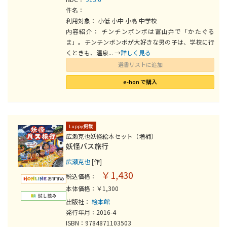
件名：
利用対象： 小低 小中 小高 中学校
内容紹介： チンチンボンボは富山弁で「かたぐる
ま」。チンチンボンボが大好きな男の子は、学校に行
くときも、温泉... →
詳しく見る
選書リストに追加
e-hon で購入
Luppy掲載
広瀬克也妖怪絵本セット（増補）
妖怪バス旅行
広瀬克也
[作]
￥1,430
税込価格：
本体価格：￥1,300
出版社：
絵本館
発行年月：2016-4
ISBN：9784871103503