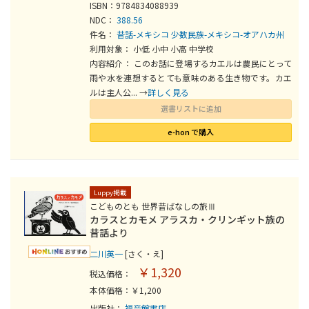
ISBN：9784834088939
NDC：
388.56
件名：
昔話-メキシコ
少数民族-メキシコ-オアハカ州
利用対象： 小低 小中 小高 中学校
内容紹介： このお話に登場するカエルは農民にとって
雨や水を連想するとても意味のある生き物です。カエ
ルは主人公... →
詳しく見る
選書リストに追加
e-hon で購入
Luppy掲載
こどものとも 世界昔ばなしの旅Ⅲ
カラスとカモメ アラスカ・クリンギット族の
昔話より
二川英一
[さく・え]
￥1,320
税込価格：
本体価格：￥1,200
出版社：
福音館書店