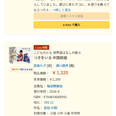
らしていました。遊びに来たネコに、木登りを教えて
もらったト... →
詳しく見る
選書リストに追加
e-hon で購入
Luppy掲載
こどものとも 世界昔ばなしの旅Ⅲ
つきをいる 中国民話
君島久子
[訳]
瀬川康男
[画]
￥1,320
税込価格：
本体価格：￥1,200
出版社：
福音館書店
発行年月：2026-4
ISBN：9784834088991
NDC：
388.22
件名：
昔話-中国
利用対象： 小低 小中 小高 中学校