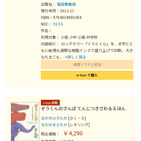
出版社：
福音館書店
発行年月：2013-11
ISBN：9784834080384
NDC：
913.6
件名：
利用対象： 小低 小中 小高 中学校
内容紹介： ロングセラー『ぐりとぐら』を、点字とと
もに絵柄も透明な樹脂インクで盛り上げて印刷。大き
なたまごも... →
詳しく見る
選書リストに追加
e-hon で購入
Luppy掲載
ぞうくんのさんぽ てんじつきさわるえほん
なかのひろたか
[さく・え]
なかのまさたか
[レタリング]
￥4,290
税込価格：