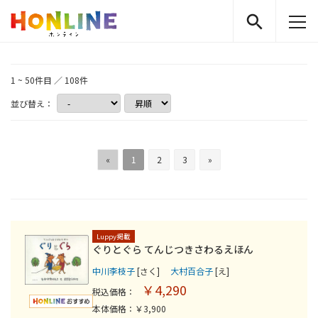
1 ~ 50件目 ／ 108件
並び替え：
«
1
2
3
»
Luppy掲載
ぐりとぐら てんじつきさわるえほん
中川李枝子
[さく]
大村百合子
[え]
￥4,290
税込価格：
本体価格：￥3,900