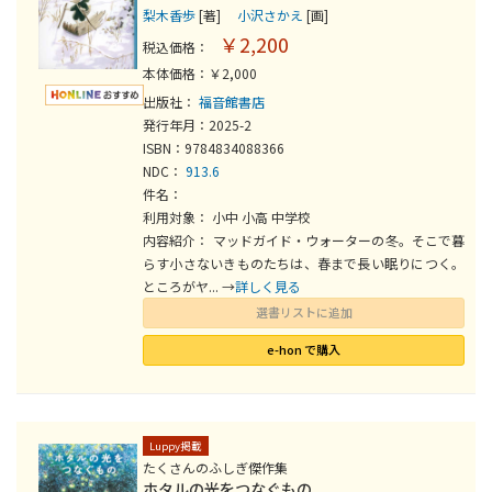
梨木香歩
[著]
小沢さかえ
[画]
￥2,200
税込価格：
本体価格：￥2,000
出版社：
福音館書店
発行年月：2025-2
ISBN：9784834088366
NDC：
913.6
件名：
利用対象： 小中 小高 中学校
内容紹介： マッドガイド・ウォーターの冬。そこで暮
らす小さないきものたちは、春まで長い眠りにつく。
ところがヤ... →
詳しく見る
選書リストに追加
e-hon で購入
Luppy掲載
たくさんのふしぎ傑作集
ホタルの光をつなぐもの