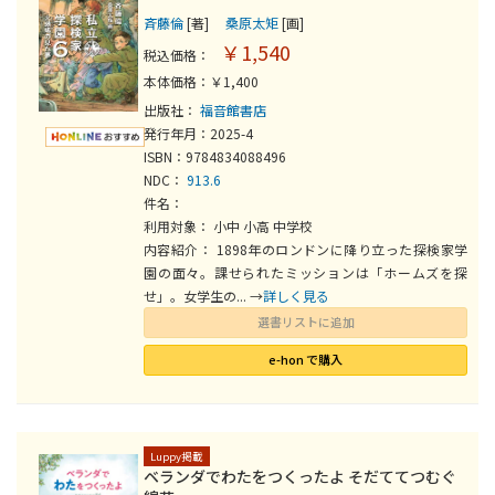
斉藤倫
[著]
桑原太矩
[画]
￥1,540
税込価格：
本体価格：￥1,400
出版社：
福音館書店
発行年月：2025-4
ISBN：9784834088496
NDC：
913.6
件名：
利用対象： 小中 小高 中学校
内容紹介： 1898年のロンドンに降り立った探検家学
園の面々。課せられたミッションは「ホームズを探
せ」。女学生の... →
詳しく見る
選書リストに追加
e-hon で購入
Luppy掲載
ベランダでわたをつくったよ そだててつむぐ