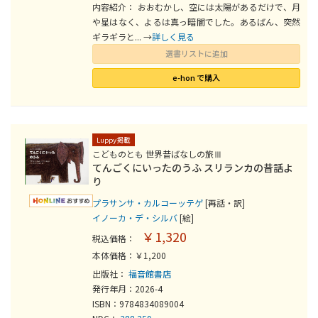
内容紹介： おおむかし、空には太陽があるだけで、月
や星はなく、よるは真っ暗闇でした。あるばん、突然
ギラギラと... →
詳しく見る
選書リストに追加
e-hon で購入
Luppy掲載
こどものとも 世界昔ばなしの旅Ⅲ
てんごくにいったのうふ スリランカの昔話よ
り
プラサンサ・カルコーッテゲ
[再話・訳]
イノーカ・デ・シルバ
[絵]
￥1,320
税込価格：
本体価格：￥1,200
出版社：
福音館書店
発行年月：2026-4
ISBN：9784834089004