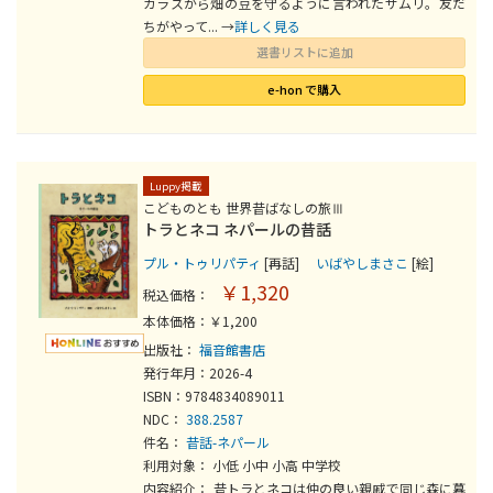
カラスから畑の豆を守るように言われたサムリ。友だ
ちがやって... →
詳しく見る
選書リストに追加
e-hon で購入
Luppy掲載
こどものとも 世界昔ばなしの旅Ⅲ
トラとネコ ネパールの昔話
プル・トゥリパティ
[再話]
いばやしまさこ
[絵]
￥1,320
税込価格：
本体価格：￥1,200
出版社：
福音館書店
発行年月：2026-4
ISBN：9784834089011
NDC：
388.2587
件名：
昔話-ネパール
利用対象： 小低 小中 小高 中学校
内容紹介： 昔トラとネコは仲の良い親戚で同じ森に暮