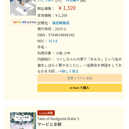
￥1,320
税込価格：
本体価格：￥1,200
出版社：
福音館書店
発行年月：2025-2
ISBN：9784834088342
NDC：
913.6
件名：
利用対象： 小低 小中
内容紹介： つくしちゃんの家で「おもち」という名の
猫をしばらく預かることに。一生懸命お世話をしてお
もちを大好... →
詳しく見る
選書リストに追加
e-hon で購入
Luppy掲載
Tales of Madguide Water 3
ヤービと氷獣