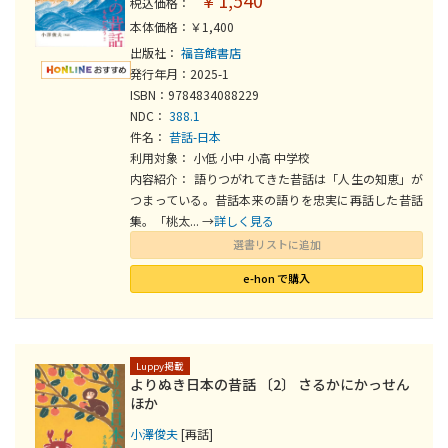
￥1,540
税込価格：
本体価格：￥1,400
出版社：
福音館書店
発行年月：2025-1
ISBN：9784834088229
NDC：
388.1
件名：
昔話-日本
利用対象： 小低 小中 小高 中学校
内容紹介： 語りつがれてきた昔話は「人生の知恵」が
つまっている。昔話本来の語りを忠実に再話した昔話
集。「桃太... →
詳しく見る
選書リストに追加
e-hon で購入
Luppy掲載
よりぬき日本の昔話 〔2〕 さるかにかっせん
ほか
小澤俊夫
[再話]