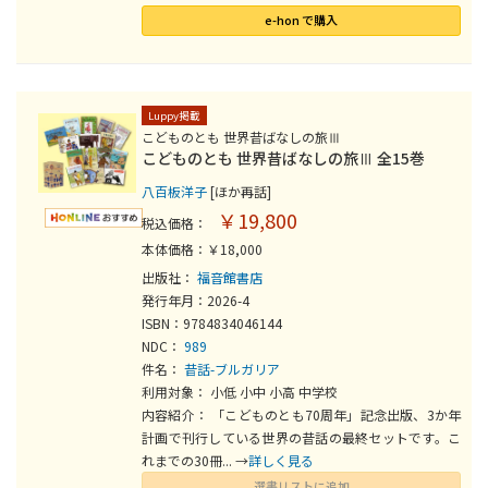
e-hon で購入
Luppy掲載
こどものとも 世界昔ばなしの旅Ⅲ
こどものとも 世界昔ばなしの旅Ⅲ 全15巻
八百板洋子
[ほか再話]
￥19,800
税込価格：
本体価格：￥18,000
出版社：
福音館書店
発行年月：2026-4
ISBN：9784834046144
NDC：
989
件名：
昔話-ブルガリア
利用対象： 小低 小中 小高 中学校
内容紹介： 「こどものとも70周年」記念出版、3か年
計画で刊行している世界の昔話の最終セットです。こ
れまでの30冊... →
詳しく見る
選書リストに追加