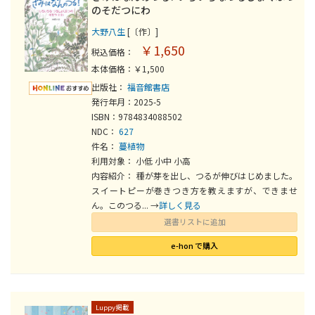
のそだつにわ
大野八生
[〔作〕]
￥1,650
税込価格：
本体価格：￥1,500
出版社：
福音館書店
発行年月：2025-5
ISBN：9784834088502
NDC：
627
件名：
蔓植物
利用対象： 小低 小中 小高
内容紹介： 種が芽を出し、つるが伸びはじめました。
スイートピーが巻きつき方を教えますが、できませ
ん。このつる... →
詳しく見る
選書リストに追加
e-hon で購入
Luppy掲載