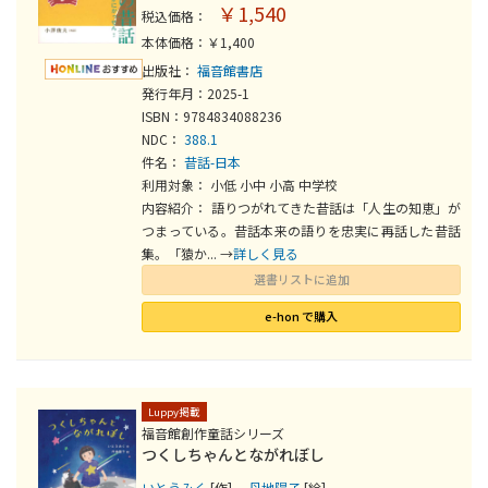
￥1,540
税込価格：
本体価格：￥1,400
出版社：
福音館書店
発行年月：2025-1
ISBN：9784834088236
NDC：
388.1
件名：
昔話-日本
利用対象： 小低 小中 小高 中学校
内容紹介： 語りつがれてきた昔話は「人生の知恵」が
つまっている。昔話本来の語りを忠実に再話した昔話
集。「猿か... →
詳しく見る
選書リストに追加
e-hon で購入
Luppy掲載
福音館創作童話シリーズ
つくしちゃんとながれぼし
いとうみく
[作]
丹地陽子
[絵]