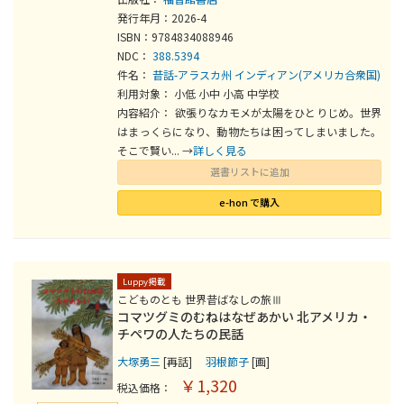
発行年月：2026-4
ISBN：9784834088946
NDC：
388.5394
件名：
昔話-アラスカ州
インディアン(アメリカ合衆国)
利用対象： 小低 小中 小高 中学校
内容紹介： 欲張りなカモメが太陽をひとりじめ。世界
はまっくらになり、動物たちは困ってしまいました。
そこで賢い... →
詳しく見る
選書リストに追加
e-hon で購入
Luppy掲載
こどものとも 世界昔ばなしの旅Ⅲ
コマツグミのむねはなぜあかい 北アメリカ・
チペワの人たちの民話
大塚勇三
[再話]
羽根節子
[画]
￥1,320
税込価格：