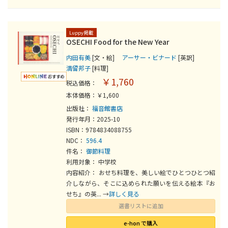
Luppy掲載
OSECHI Food for the New Year
内田有美
[文・絵]
アーサー・ビナード
[英訳]
満留邦子
[料理]
￥1,760
税込価格：
本体価格：￥1,600
出版社：
福音館書店
発行年月：2025-10
ISBN：9784834088755
NDC：
596.4
件名：
御節料理
利用対象： 中学校
内容紹介： おせち料理を、美しい絵でひとつひとつ紹
介しながら、そこに込められた願いを伝える絵本『お
せち』の英... →
詳しく見る
選書リストに追加
e-hon で購入