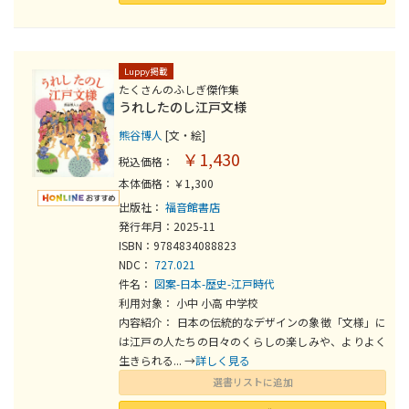
Luppy掲載
たくさんのふしぎ傑作集
うれしたのし江戸文様
熊谷博人
[文・絵]
￥1,430
税込価格：
本体価格：￥1,300
出版社：
福音館書店
発行年月：2025-11
ISBN：9784834088823
NDC：
727.021
件名：
図案-日本-歴史-江戸時代
利用対象： 小中 小高 中学校
内容紹介： 日本の伝統的なデザインの象徴「文様」に
は江戸の人たちの日々のくらしの楽しみや、よりよく
生きられる... →
詳しく見る
選書リストに追加