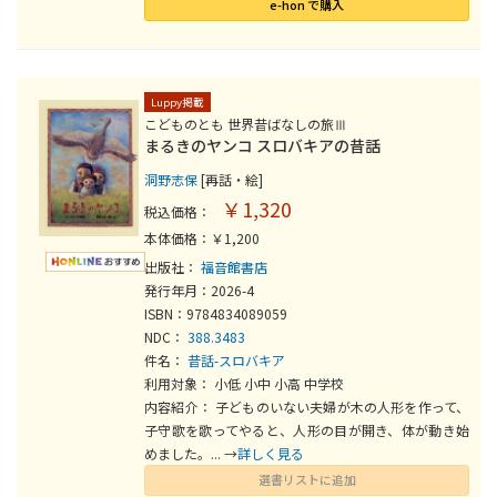
e-hon で購入
Luppy掲載
こどものとも 世界昔ばなしの旅Ⅲ
まるきのヤンコ スロバキアの昔話
洞野志保
[再話・絵]
￥1,320
税込価格：
本体価格：￥1,200
出版社：
福音館書店
発行年月：2026-4
ISBN：9784834089059
NDC：
388.3483
件名：
昔話-スロバキア
利用対象： 小低 小中 小高 中学校
内容紹介： 子どものいない夫婦が木の人形を作って、
子守歌を歌ってやると、人形の目が開き、体が動き始
めました。... →
詳しく見る
選書リストに追加