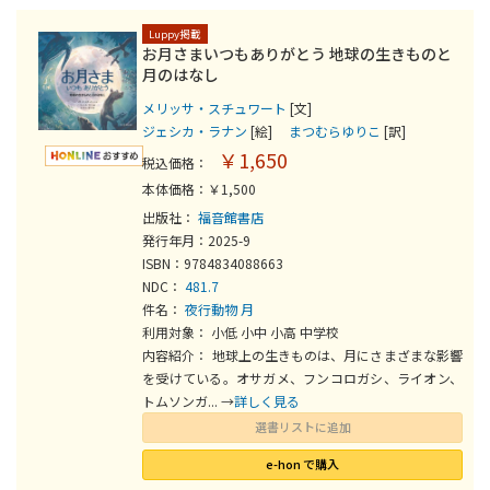
Luppy掲載
お月さまいつもありがとう 地球の生きものと
月のはなし
メリッサ・スチュワート
[文]
ジェシカ・ラナン
[絵]
まつむらゆりこ
[訳]
￥1,650
税込価格：
本体価格：￥1,500
出版社：
福音館書店
発行年月：2025-9
ISBN：9784834088663
NDC：
481.7
件名：
夜行動物
月
利用対象： 小低 小中 小高 中学校
内容紹介： 地球上の生きものは、月にさまざまな影響
を受けている。オサガメ、フンコロガシ、ライオン、
トムソンガ... →
詳しく見る
選書リストに追加
e-hon で購入