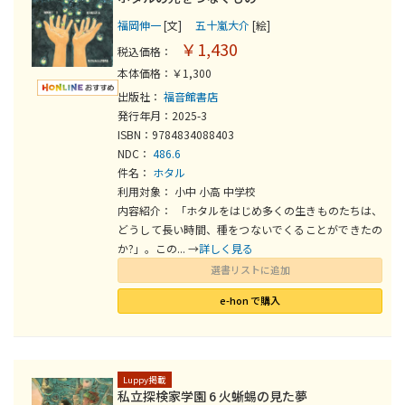
福岡伸一
[文]
五十嵐大介
[絵]
￥1,430
税込価格：
本体価格：￥1,300
出版社：
福音館書店
発行年月：2025-3
ISBN：9784834088403
NDC：
486.6
件名：
ホタル
利用対象： 小中 小高 中学校
内容紹介： 「ホタルをはじめ多くの生きものたちは、
どうして長い時間、種をつないでくることができたの
か?」。この... →
詳しく見る
選書リストに追加
e-hon で購入
Luppy掲載
私立探検家学園 6 火蜥蜴の見た夢