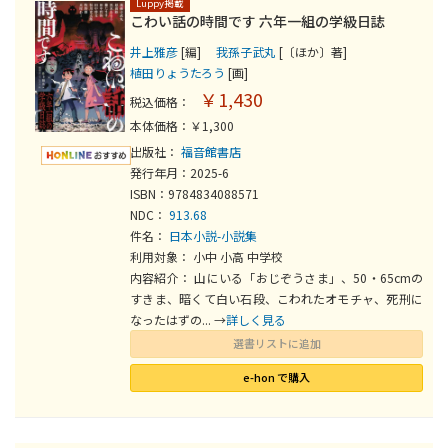
Luppy掲載
こわい話の時間です 六年一組の学級日誌
井上雅彦
[編]
我孫子武丸
[〔ほか〕著]
植田りょうたろう
[画]
￥1,430
税込価格：
本体価格：￥1,300
出版社：
福音館書店
発行年月：2025-6
ISBN：9784834088571
NDC：
913.68
件名：
日本小説-小説集
利用対象： 小中 小高 中学校
内容紹介： 山にいる「おじぞうさま」、50・65cmの
すきま、暗くて白い石段、こわれたオモチャ、死刑に
なったはずの... →
詳しく見る
選書リストに追加
e-hon で購入