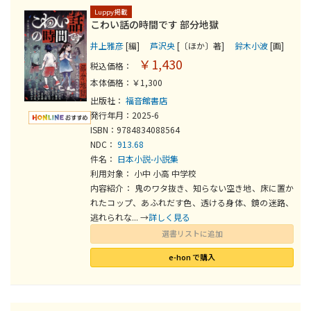
Luppy掲載
こわい話の時間です 部分地獄
井上雅彦
[編]
芦沢央
[〔ほか〕著]
鈴木小波
[画]
￥1,430
税込価格：
本体価格：￥1,300
出版社：
福音館書店
発行年月：2025-6
ISBN：9784834088564
NDC：
913.68
件名：
日本小説-小説集
利用対象： 小中 小高 中学校
内容紹介： 鬼のワタ抜き、知らない空き地、床に置か
れたコップ、あふれだす色、透ける身体、鏡の迷路、
逃れられな... →
詳しく見る
選書リストに追加
e-hon で購入