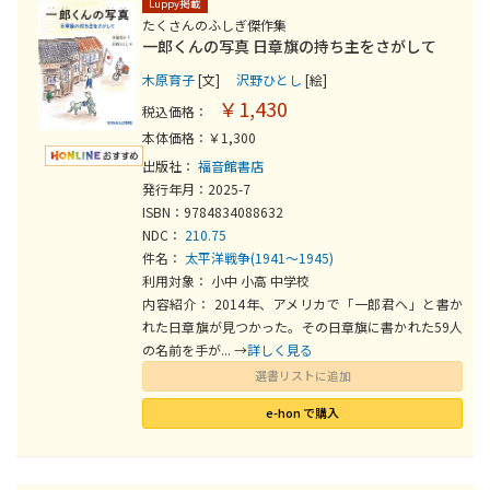
Luppy掲載
たくさんのふしぎ傑作集
一郎くんの写真 日章旗の持ち主をさがして
木原育子
[文]
沢野ひとし
[絵]
￥1,430
税込価格：
本体価格：￥1,300
出版社：
福音館書店
発行年月：2025-7
ISBN：9784834088632
NDC：
210.75
件名：
太平洋戦争(1941～1945)
利用対象： 小中 小高 中学校
内容紹介： 2014年、アメリカで「一郎君へ」と書か
れた日章旗が見つかった。その日章旗に書かれた59人
の名前を手が... →
詳しく見る
選書リストに追加
e-hon で購入