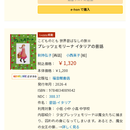
e-hon で購入
Luppy掲載
こどものとも 世界昔ばなしの旅Ⅲ
プレッツェモリーナ イタリアの昔話
剣持弘子
[再話]
小西英子
[絵]
￥1,320
税込価格：
本体価格：￥1,200
出版社：
福音館書店
発行年月：2026-4
ISBN：9784834089042
NDC：
388.37
件名：
昔話-イタリア
利用対象： 小低 小中 小高 中学校
内容紹介： 少女プレッツェモリーナは魔女たちに捕ま
り、囚われの身になってしまいます。あるとき、魔女
の女王の御... →
詳しく見る