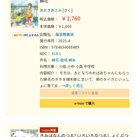
綿花
あおきあさみ
[さく]
￥1,760
税込価格：
本体価格：￥1,600
出版社：
福音館書店
発行年月：2025-4
ISBN：9784834088489
NDC：
618.1
件名：
綿花-栽培
綿糸
利用対象： 小低 小中 小高 中学校
内容紹介： モモは、おとなりのおばあちゃんにもらっ
た綿花のタネを植木鉢にまいて、弟のタイガといっし
ょに育てま... →
詳しく見る
選書リストに追加
e-hon で購入
Luppy掲載
きみはなんのつる? いろいろなつるしょくぶつ