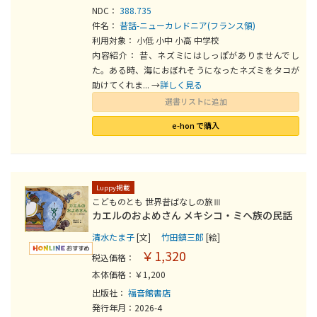
NDC：
388.735
件名：
昔話-ニューカレドニア(フランス領)
利用対象： 小低 小中 小高 中学校
内容紹介： 昔、ネズミにはしっぽがありませんでし
た。ある時、海におぼれそうになったネズミをタコが
助けてくれま... →
詳しく見る
選書リストに追加
e-hon で購入
Luppy掲載
こどものとも 世界昔ばなしの旅Ⅲ
カエルのおよめさん メキシコ・ミヘ族の民話
清水たま子
[文]
竹田鎮三郎
[絵]
￥1,320
税込価格：
本体価格：￥1,200
出版社：
福音館書店
発行年月：2026-4