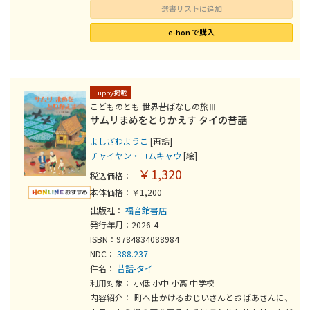
選書リストに追加
e-hon で購入
Luppy掲載
こどものとも 世界昔ばなしの旅Ⅲ
サムリまめをとりかえす タイの昔話
よしざわようこ
[再話]
チャイヤン・コムキャウ
[絵]
￥1,320
税込価格：
本体価格：￥1,200
出版社：
福音館書店
発行年月：2026-4
ISBN：9784834088984
NDC：
388.237
件名：
昔話-タイ
利用対象： 小低 小中 小高 中学校
内容紹介： 町へ出かけるおじいさんとおばあさんに、