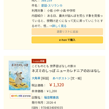
NDC：
388.259
件名：
昔話-スリランカ
利用対象： 小低 小中 小高 中学校
内容紹介： ある日、農夫が田んぼを荒らす象を見張っ
ていると、夜明け近くになって天に昇っていこうとす
るので、慌... →
詳しく見る
選書リストに追加
e-hon で購入
Luppy掲載
こどものとも 世界昔ばなしの旅Ⅲ
ネズミのしっぽ ニューカレドニアのおはなし
大角翠
[採話]
あべボストン
[文・絵]
￥1,320
税込価格：
本体価格：￥1,200
出版社：
福音館書店
発行年月：2026-4
ISBN：9784834089035