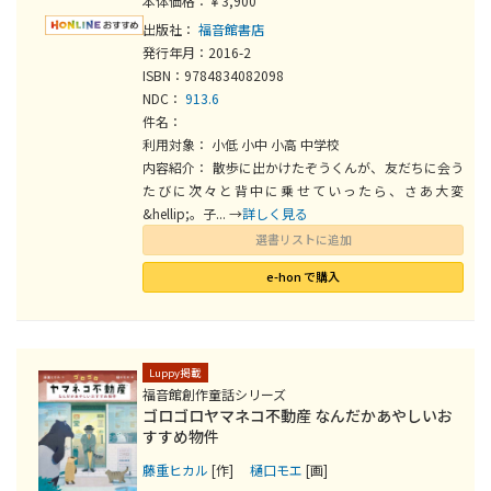
本体価格：￥3,900
出版社：
福音館書店
発行年月：2016-2
ISBN：9784834082098
NDC：
913.6
件名：
利用対象： 小低 小中 小高 中学校
内容紹介： 散歩に出かけたぞうくんが、友だちに会う
たびに次々と背中に乗せていったら、さあ大変
&hellip;。子... →
詳しく見る
選書リストに追加
e-hon で購入
Luppy掲載
福音館創作童話シリーズ
ゴロゴロヤマネコ不動産 なんだかあやしいお
すすめ物件
藤重ヒカル
[作]
樋口モエ
[画]