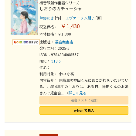
福音館創作童話シリーズ
しおりのカチューシャ
草野たき
[作]
エヴァーソン朋子
[画]
￥1,430
税込価格：
本体価格：￥1,300
出版社：
福音館書店
発行年月：2025-5
ISBN：9784834088557
NDC：
913.6
件名：
利用対象： 小中 小高
内容紹介： 同級生の神田くんにあこがれをいだいてい
る、小学4年生のしおりは、ある日、神田くんのお姉
さんで児童会... →
詳しく見る
選書リストに追加
e-hon で購入