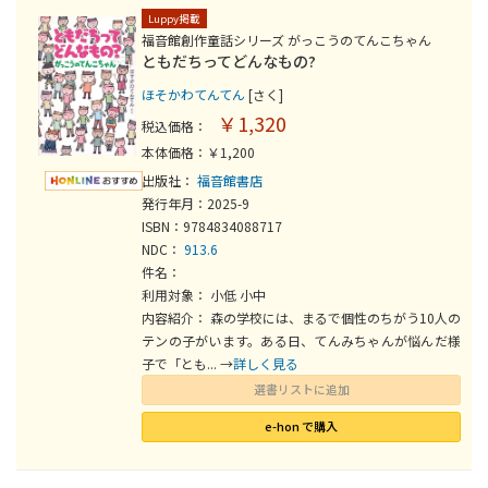
Luppy掲載
福音館創作童話シリーズ がっこうのてんこちゃん
ともだちってどんなもの?
ほそかわてんてん
[さく]
￥1,320
税込価格：
本体価格：￥1,200
出版社：
福音館書店
発行年月：2025-9
ISBN：9784834088717
NDC：
913.6
件名：
利用対象： 小低 小中
内容紹介： 森の学校には、まるで個性のちがう10人の
テンの子がいます。ある日、てんみちゃんが悩んだ様
子で「とも... →
詳しく見る
選書リストに追加
e-hon で購入