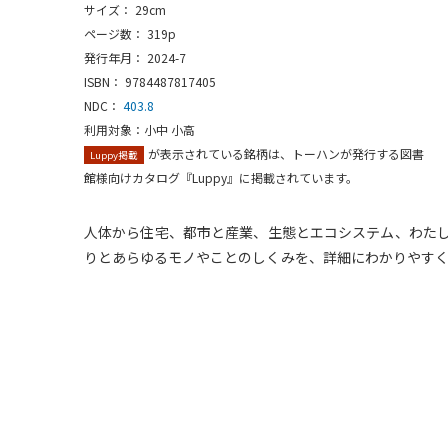
サイズ： 29cm
ページ数： 319p
発行年月： 2024-7
ISBN： 9784487817405
NDC：
403.8
利用対象：小中 小高
が表示されている銘柄は、トーハンが発行する図書
Luppy掲載
館様向けカタログ『Luppy』に掲載されています。
人体から住宅、都市と産業、生態とエコシステム、わた
りとあらゆるモノやことのしくみを、詳細にわかりやすく