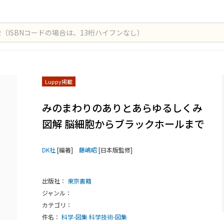
Luppy掲載
みのまわりのありとあらゆるしくみ
図解 脳細胞からブラックホールまで
DK社
[編著]
藤嶋昭
[日本版監修]
出版社：
東京書籍
ジャンル：
カテゴリ：
件名：
科学-図集
科学技術-図集