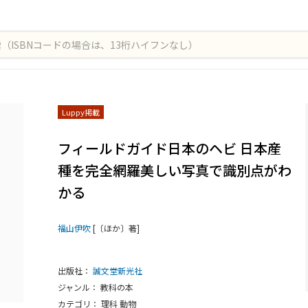
Luppy掲載
フィールドガイド日本のヘビ 日本産
種を完全網羅美しい写真で識別点がわ
かる
福山伊吹
[〔ほか〕著]
出版社：
誠文堂新光社
ジャンル： 教科の本
カテゴリ： 理科 動物