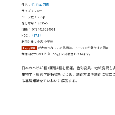
件名：
蛇-日本-図鑑
サイズ： 21cm
ページ数： 255p
発行年月： 2025-5
ISBN： 9784416524961
NDC：
487.94
利用対象：小高 中学校
が表示されている銘柄は、トーハンが発行する図書
Luppy掲載
館様向けカタログ『Luppy』に掲載されています。
日本のヘビ43種+亜種4種を網羅。色彩変異、地域変異も
生物学・形態学的特徴をはじめ、調査方法や調査に役立
る基礎知識をていねいに解説する。