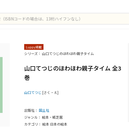
Luppy掲載
シリーズ： 山口てつじのほわほわ親子タイム
山口てつじのほわほわ親子タイム 全3
巻
山口てつじ
[さく・え]
出版社：
国土社
ジャンル： 絵本・紙芝居
カテゴリ： 絵本 日本の絵本