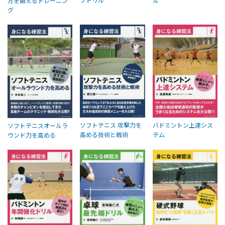
方を鍛えるトレーニン
ル
グ
ソフトテニス 攻撃力を
バドミントン上達シス
ソフトテニスオールラ
高める技術と戦術
テム
ウンド力を高める