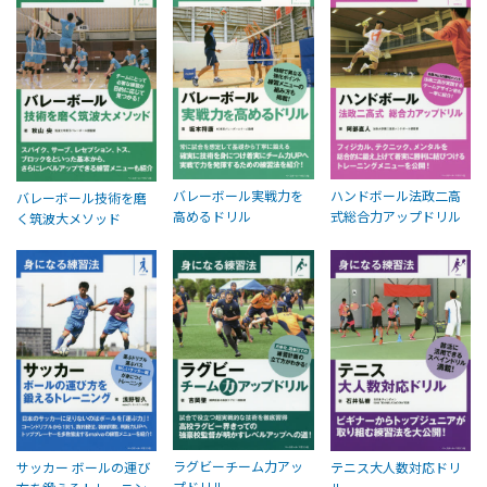
バレーボール実戦力を
ハンドボール法政二高
バレーボール技術を磨
高めるドリル
式総合力アップドリル
く筑波大メソッド
ラグビーチーム力アッ
サッカー ボールの運び
テニス大人数対応ドリ
プドリル