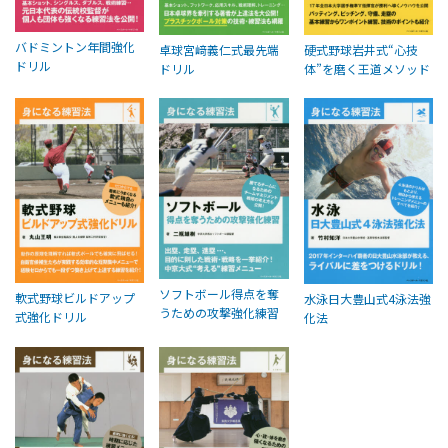
バドミントン年間強化
卓球宮﨑義仁式最先端
硬式野球岩井式“心技
ドリル
ドリル
体”を磨く王道メソッド
ソフトボール得点を奪
軟式野球ビルドアップ
水泳日大豊山式4泳法強
うための攻撃強化練習
式強化ドリル
化法