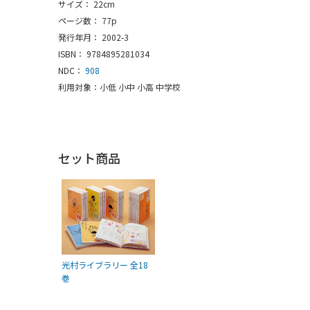
サイズ： 22cm
ページ数： 77p
発行年月： 2002-3
ISBN： 9784895281034
NDC：
908
利用対象：小低 小中 小高 中学校
セット商品
光村ライブラリー 全18
巻