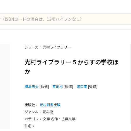
シリーズ： 光村ライブラリー
光村ライブラリー 5 からすの学校ほ
か
樺島忠夫
[監修]
宮地裕
[監修]
渡辺実
[監修]
出版社：
光村図書出版
ジャンル： 読み物
カテゴリ： 文学 名作・古典文学
件名：