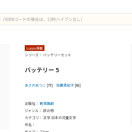
Luppy掲載
シリーズ： バッテリーセット
バッテリー 5
あさのあつこ
[作]
佐藤真紀子
[絵]
出版社：
教育画劇
ジャンル： 読み物
カテゴリ： 文学 日本の児童文学
件名：
サイズ： 22cm