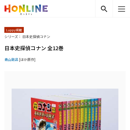
Luppy掲載
シリーズ： 日本史探偵コナン
日本史探偵コナン 全12巻
青山剛昌
[ほか原作]