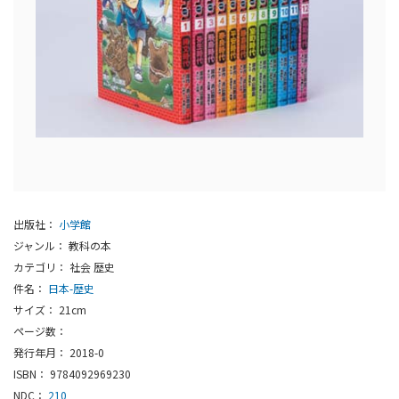
出版社：
小学館
ジャンル： 教科の本
カテゴリ： 社会 歴史
件名：
日本-歴史
サイズ： 21cm
ページ数：
発行年月： 2018-0
ISBN： 9784092969230
NDC：
210