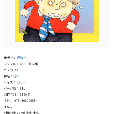
出版社：
評論社
ジャンル： 絵本・紙芝居
カテゴリ：
件名：
怒り
サイズ： 22cm
ページ数： 31p
発行年月： 1999-5
ISBN： 9784566006584
NDC：
E
利用対象：小低 小中 小高