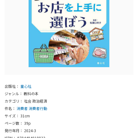
出版社：
童心社
ジャンル： 教科の本
カテゴリ： 社会 政治経済
件名：
消費者
消費者行動
サイズ： 31cm
ページ数： 39p
発行年月： 2024-3
ISBN： 9784494018833